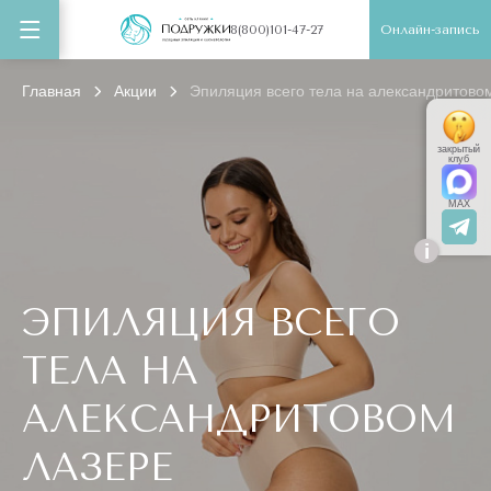
Онлайн-запись
8(800)101-47-27
Главная
Акции
Эпиляция всего тела на александритово
закрытый
клуб
MAX
i
ЭПИЛЯЦИЯ ВСЕГО
ТЕЛА НА
АЛЕКСАНДРИТОВОМ
ЛАЗЕРЕ