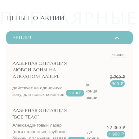
ПОПУЛЯРНЫЕ
ЦЕНЫ ПО АКЦИИ
АКЦИИ!
ПО АКЦИИ
ЛАЗЕРНАЯ ЭПИЛЯЦИЯ
ЛЮБОЙ ЗОНЫ НА
ДИОДНОМ ЛАЗЕРЕ
2 790 ₽
500 ₽
до
действует на одиночную
конца
5 ДНЕЙ
зону, для новых клиентов
акции
ЛАЗЕРНАЯ ЭПИЛЯЦИЯ
"ВСЕ ТЕЛО"
Александритовый лазер
22 360 ₽
(ноги полностью, глубокое
до
4 990 ₽
бикини, подмышки, малая
конца