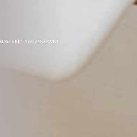
957 ERID: 2W5ZFK3YWB7