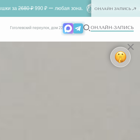
990 ₽ ー любая зона.
Лазерная эпиляция диодным ла
ОНЛАЙН ЗАПИСЬ
ОНЛАЙН-ЗАПИСЬ
Гоголевский переулок, дом 22