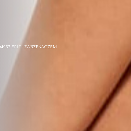
4957 ERID: 2W5ZFKACZEM