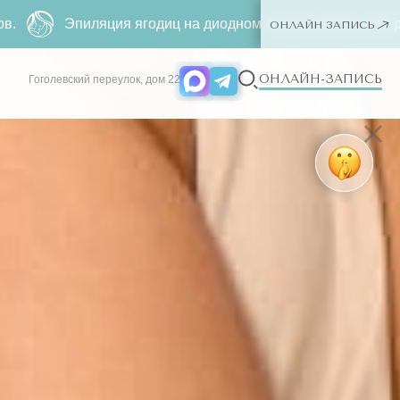
ягодиц на диодном лазере
1200 р.
500 р. Только для новых 
ОНЛАЙН ЗАПИСЬ
ОНЛАЙН-ЗАПИСЬ
Гоголевский переулок, дом 22