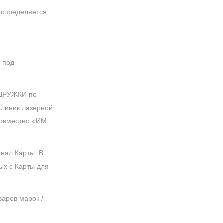
распределяется
ь под
ПОДРУЖКИ по
линик лазерной
совместно «ИМ
инал Карты. В
ых с Карты для
варов марок /