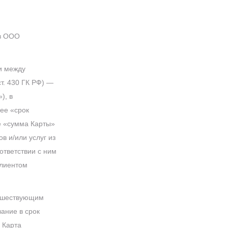
 в ООО
и между
т. 430 ГК РФ) —
), в
ее «срок
е «сумма Карты»
в и/или услуг из
ответствии с ним
Клиентом
едшествующим
вание в срок
, Карта