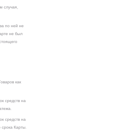
м случая,
ва по ней не
арте не был
астоящего
Товаров как
ок средств на
атежа.
ок средств на
 срока Карты.