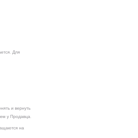
ается. Для
нять и вернуть
щем у Продавца.
ращаются на