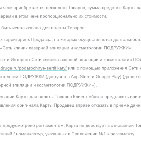
ом чеке приобретается несколько Товаров, сумма средств с Карты 
арами в этом чеке пропорционально их стоимости.
т быть использована для оплаты Товаров:
вых территориях Продавца, на которых осуществляется деятельност
«Сеть клиник лазерной эпиляции и косметологии ПОДРУЖКИ»;
 в сети Интернет Сети клиник лазерной эпиляции и косметологии 
odruge.ru/podarochnye-sertifikaty/
или с помощью приложения Сети к
етологии ПОДРУЖКИ (доступно в App.Store и Google Play) (далее 
зерной эпиляции и косметологии ПОДРУЖКИ»).
зовании Карты для оплаты Товаров Клиент обязан предъявить ориг
вления оригинала Карты Продавец вправе отказать в приеме данн
не предусмотрено регламентом, Карта не действует в отношении То
изаций / номенклатур, указанных в Приложении №1 к регламенту.