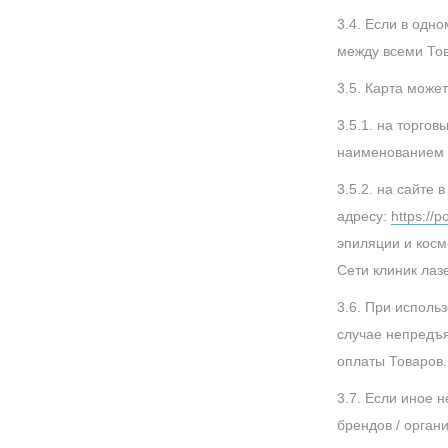
3.4. Если в одн
между всеми Тов
3.5. Карта може
3.5.1. на торго
наименованием 
3.5.2. на сайте
адресу:
https://p
эпиляции и косм
Сети клиник ла
3.6. При исполь
случае непредъя
оплаты Товаров.
3.7. Если иное 
брендов / орган