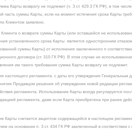
мма Карты возврату не подлежит (ч. З ст. 429.3 ГК РФ), в том числ
й часть суммы Карты, если на момент истечения срока Карты треб
ло Клиентом заявлено.
 Клиента о возврате суммы Карты (или оставшейся не использова
ения установленного срока Карты является односторонним отказом
зованной суммы Карты) от исполнения заключенного п соответствии 
онного договора (ст. 310 ГК РФ). В этом случае не использованна
ления им такого требования сумма Карты возврату не подлежит.
вия настоящего регламента: с даты его утверждения Генеральным 
инятия Продавцом решения об утверждении новой редакции реглам
ствия регламента. Использование Карты всегда регулируется пос
акцией регламента, даже если Карта приобретена при ранее дейс
ие Карты считается акцептом содержащейся в настоящем регламе
чем на основании п. З ст. 434 ГК РФ заключенный в соответствии с п