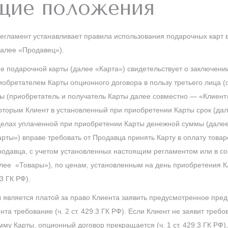
бщие положения
егламент устанавливает правила использования подарочных карт
далее «Продавец»).
е подарочной карты (далее «Карта») свидетельствует о заключени
обретателем Карты опционного договора в пользу третьего лица (с
ы (приобретатель и получатель Карты далее совместно — «Клиент»
которым Клиент в установленный при приобретении Карты срок (дал
еделах уплаченной при приобретении Карты денежной суммы (дале
рты») вправе требовать от Продавца принять Карту в оплату товаро
одавца, с учетом установленных настоящим регламентом или в со
лее «Товары»), по ценам, установленным на день приобретения 
.3 ГК РФ).
ы является платой за право Клиента заявить предусмотренное пр
та требование (ч. 2 ст. 429.3 ГК РФ). Если Клиент не заявит требо
мму Карты, опционный договор прекращается (ч. 1 ст. 429.3 ГК РФ)