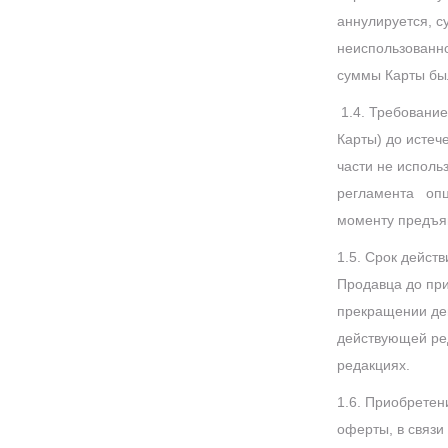
аннулируется, су
неиспользованно
суммы Карты бы
1.4. Требование
Карты) до истеч
части не исполь
регламента опци
моменту предъяв
1.5. Срок дейст
Продавца до пр
прекращении дей
действующей ред
редакциях.
1.6. Приобретен
оферты, в связи 