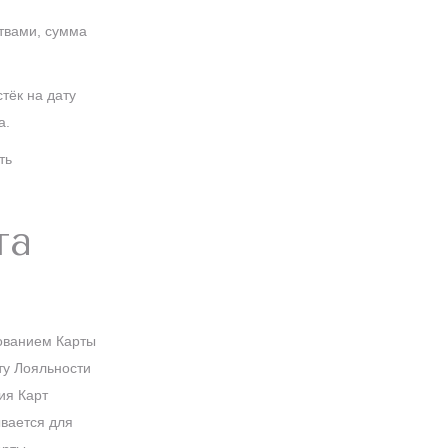
ствами, сумма
тёк на дату
а.
ть
та
зованием Карты
ту Лояльности
ия Карт
ывается для