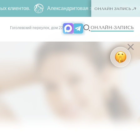
тов.
Александритовая эпиляция за
4990 ₽
500 ₽ ー лю
ОНЛАЙН ЗАПИСЬ
ОНЛАЙН-ЗАПИСЬ
Гоголевский переулок, дом 22