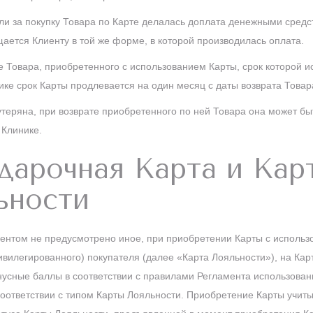
если за покупку Товара по Карте делалась доплата денежными сред
ается Клиенту в той же форме, в которой производилась оплата.
те Товара, приобретенного с использованием Карты, срок которой ис
нике срок Карты продлевается на один месяц с даты возврата Товар
 утеряна, при возврате приобретенного по ней Товара она может бы
 Клинике.
дарочная Карта и Кар
ьности
ментом не предусмотрено иное, при приобретении Карты с исполь
ивилегированного) покупателя (далее «Карта Лояльности»), на Кар
усные баллы в соответствии с правилами Регламента использован
соответствии с типом Карты Лояльности. Приобретение Карты учит