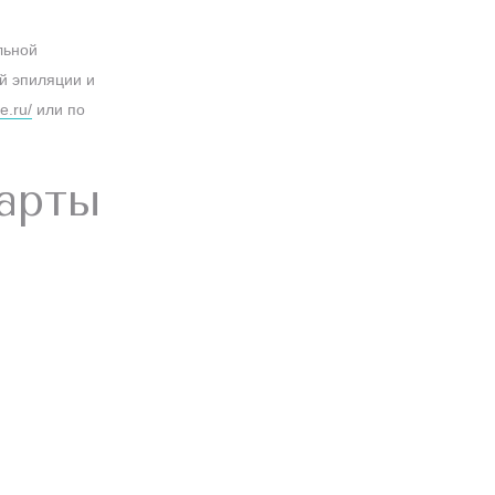
льной
й эпиляции и
e.ru/
или по
Карты