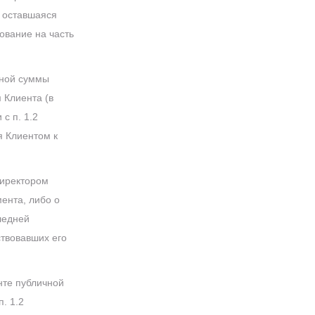
е оставшаяся
ование на часть
нной суммы
 Клиента (в
с п. 1.2
я Клиентом к
директором
ента, либо о
ледней
твовавших его
нте публичной
. 1.2