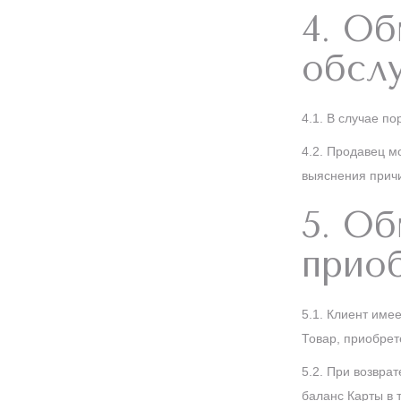
4. Об
обсл
4.1. В случае п
4.2. Продавец м
выяснения причи
5. Об
прио
5.1. Клиент име
Товар, приобрет
5.2. При возвра
баланс Карты в 