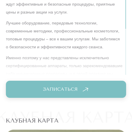
Л
Липецк
ждут эффективные и безопасные процедуры, приятные
Люберцы
цены и разные акции на услуги.
Лучшее оборудование, передовые технологии,
М
Москва и МО
современные методики, профессиональные косметологи,
Эпиляция (Диодная, Александритовая); Косметология
топовые процедуры – все к вашим услугам. Мы заботимся
Мурманск
о безопасности и эффективности каждого сеанса.
Н
Набережные Челны
Именно поэтому у нас представлены исключительно
Нефтеюганск
сертифицированные аппараты, только зарекомендовавшие
Нижневартовск
себя инъекционные препараты, и в своей практике мы
используем строгие протоколы. У нас вас ждет
Нижний Новгород
ЗАПИСАТЬСЯ
исключительно слаженный системный уход.
Нижний Тагил
Новороссийск
Наша цель – не изменить вашу внешность, а помочь
Новосибирск
КЛУБНАЯ КАРТ
выглядеть эффектно, подчеркнуть вашу естественную
красоту.
КЛУБНАЯ КАРТА
О
Обнинск