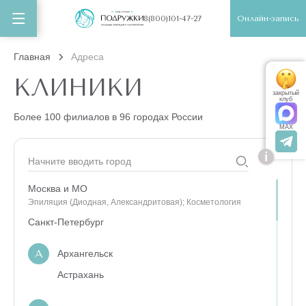
Онлайн-запись
8(800)101-47-27
Главная
Адреса
КЛИНИКИ
закрытый
клуб
Более 100 филиалов в 96 городах России
MAX
i
Москва и МО
Эпиляция (Диодная, Александритовая); Косметология
Санкт-Петербург
А
Архангельск
Астрахань