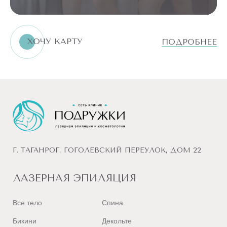
Санкт-Петербург
Саранск
ХОЧУ КАРТУ
ПОДРОБНЕЕ
Саратов
Севастополь
Симферополь
Смоленск
Сочи
Ставрополь
Старый Оскол
Г. ТАГАНРОГ, ГОГОЛЕВСКИЙ ПЕРЕУЛОК, ДОМ 22
Стерлитамак
Сургут
ЛАЗЕРНАЯ ЭПИЛЯЦИЯ
Сыктывкар
Все тело
Спина
Т
Таганрог
Бикини
Декольте
Тамбов