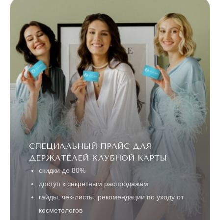
Процедуры в «Подружках» – не просто эстетика, это
Одинцово
настоящее вложение в свою красоту и эмоциональное
Омск
здоровье.
Орел
Оренбург
Орск
П
Пенза
Пермь
Петрозаводск
Подольск
СПЕЦИАЛЬНЫЙ ПРАЙС ДЛЯ
Псков
ДЕРЖАТЕЛЕЙ КЛУБНОЙ КАРТЫ
скидки до 80%
Р
Ростов-на-Дону
доступ к секретным распродажам
Рязань
гайды, чек-листы, рекомендации по уходу от
косметологов
С
Самара