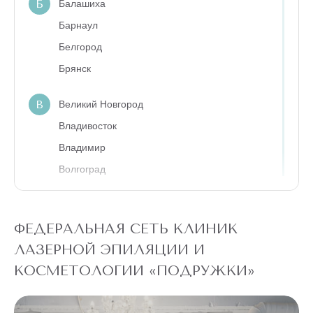
Б
Балашиха
Барнаул
Белгород
Брянск
В
Великий Новгород
Владивосток
Владимир
Волгоград
Вологда
Воронеж
ФЕДЕРАЛЬНАЯ СЕТЬ КЛИНИК
Г
ЛАЗЕРНОЙ ЭПИЛЯЦИИ И
Геленджик
КОСМЕТОЛОГИИ «ПОДРУЖКИ»
Е
Екатеринбург