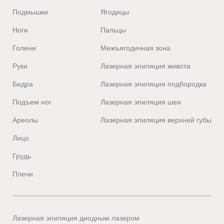
Подмышки
Ягодицы
Тверь
Тольятти
Ноги
Пальцы
Томск
Голени
Межъягодичная зона
Тула
Руки
Лазерная эпиляция живота
Тюмень
Бедра
Лазерная эпиляция подбородка
У
Улан-Удэ
Подъем ног
Лазерная эпиляция шеи
Ульяновск
Ареолы
Лазерная эпиляция верхней губы
Уфа
Лицо
Грудь
Х
Хабаровск
Ханты-Мансийск
Плечи
Химки
Ч
Чебоксары
Лазерная эпиляция диодным лазером