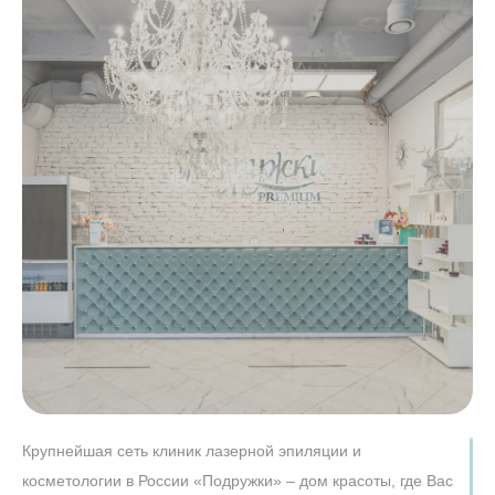
И
Иваново
Ижевск
Иркутск
К
Казань
Калининград
Калуга
Кемерово
Киров
Кострома
Краснодар
Красноярск
Курган
Курск
Крупнейшая сеть клиник лазерной эпиляции и
косметологии в России «Подружки» – дом красоты, где Вас