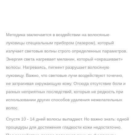
до
5 ДНЕЙ
конца акции
ЛАЗЕРЕ
АЛЕКСАНДРИТОВОМ
Методика заключается в воздействии на волосяные
ТЕЛО" НА
ЭПИЛЯЦИЯ "ВСЕ
АКЦИЯ! ЛАЗЕРНАЯ
луковицы специальным прибором (лазером), который
излучает световые волны строго определенных параметров.
Энергия света нагревает меланин, который «окрашивает»
РУКИ
волосы. Нагреваясь, пигмент разрушает волосяную
луковицу. Важно, что световые лучи воздействуют точечно,
не затрагивая окружающую кожу. Отсюда отсутствие боли и
разных неприятных последствий, которые не редкость при
использовании других способов удаления нежелательных
волос.
Спустя 10 - 14 дней волосы выпадают. Но важно знать: одной
процедуры для достижения гладкости кожи недостаточно.