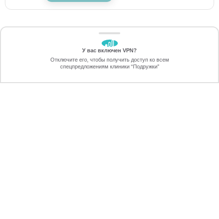
У вас включен VPN?
ЗАБЕРИТЕ СКИДКУ
Отключите его, чтобы получить доступ ко всем
70%
спецпредложениям клиники “Подружки”
Онлайн-запись
Позвоните
ПРЕИМУЩЕСТВА ЛАЗЕРНОЙ
ЭПИЛЯЦИИ
ПЕРЕЗВОНИМ
через 30 секунд
быстро – продолжительность процедуры составляет
несколько минут;