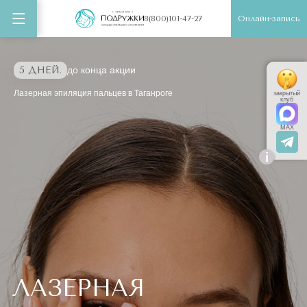
Онлайн-запись
8(800)101-47-27
5 ДНЕЙ.
до конца акции
Лазерная эпиляция пальцев в Таганроге
закрытый
клуб
MAX
i
ЛАЗЕРНАЯ