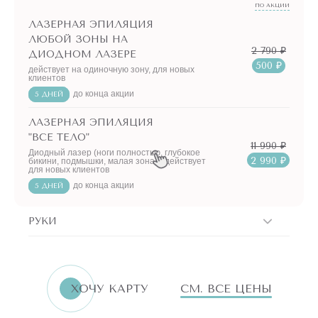
ПО АКЦИИ
ЛАЗЕРНАЯ ЭПИЛЯЦИЯ
ЛЮБОЙ ЗОНЫ НА
2 790 ₽
ДИОДНОМ ЛАЗЕРЕ
500 ₽
действует на одиночную зону, для новых
клиентов
до конца акции
5 ДНЕЙ
ЛАЗЕРНАЯ ЭПИЛЯЦИЯ
"ВСЕ ТЕЛО"
11 990 ₽
Диодный лазер (ноги полностью, глубокое
2 990 ₽
бикини, подмышки, малая зона) - действует
для новых клиентов
до конца акции
5 ДНЕЙ
РУКИ
ERID:LjN8K4L1t
7751144496
ИНН
ХОЧУ КАРТУ
СМ. ВСЕ ЦЕНЫ
«Бьютилогия»
Реклама. ООО
АКЦИИ!