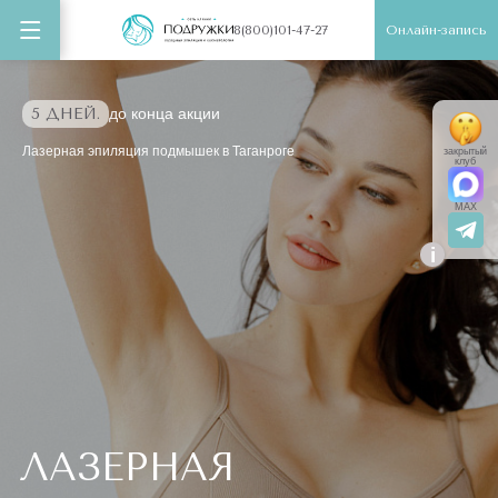
Онлайн-запись
8(800)101-47-27
5 ДНЕЙ.
до конца акции
Лазерная эпиляция подмышек в Таганроге
закрытый
клуб
MAX
i
ЛАЗЕРНАЯ