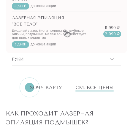
до конца акции
5 ДНЕЙ
ЛАЗЕРНАЯ ЭПИЛЯЦИЯ
"ВСЕ ТЕЛО"
11 990 ₽
Диодный лазер (ноги полностью, глубокое
2 990 ₽
бикини, подмышки, малая зона) - действует
для новых клиентов
до конца акции
5 ДНЕЙ
РУКИ
ERID:LjN8K4L1t
7751144496
ИНН
ХОЧУ КАРТУ
СМ. ВСЕ ЦЕНЫ
«Бьютилогия»
Реклама. ООО
АКЦИИ!
КАК ПРОХОДИТ ЛАЗЕРНАЯ
ПО
АКЦИИ
ЭПИЛЯЦИЯ ПОДМЫШЕК?
ЛАЗЕРНАЯ
ЭПИЛЯЦИЯ ЛЮБОЙ