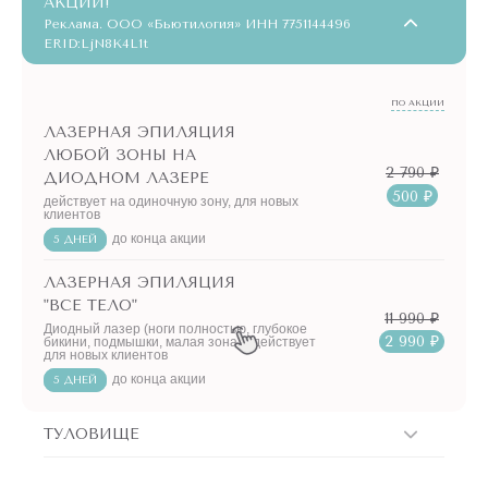
АКЦИИ!
Реклама. ООО «Бьютилогия» ИНН 7751144496
ERID:LjN8K4L1t
ПО АКЦИИ
ЛАЗЕРНАЯ ЭПИЛЯЦИЯ
ЛЮБОЙ ЗОНЫ НА
2 790 ₽
ДИОДНОМ ЛАЗЕРЕ
500 ₽
действует на одиночную зону, для новых
клиентов
до конца акции
5 ДНЕЙ
ЛАЗЕРНАЯ ЭПИЛЯЦИЯ
"ВСЕ ТЕЛО"
11 990 ₽
Диодный лазер (ноги полностью, глубокое
2 990 ₽
бикини, подмышки, малая зона) - действует
для новых клиентов
до конца акции
5 ДНЕЙ
ТУЛОВИЩЕ