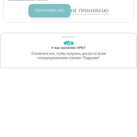
ПРИНИМАЮ
НЕ ПРИНИМАЮ
У вас включен VPN?
ЗАБЕРИТЕ СКИДКУ
Отключите его, чтобы получить доступ ко всем
70%
спецпредложениям клиники “Подружки”
Онлайн-запись
Позвоните
5 ПРАВИЛ УСПЕХА ЛАЗЕРНОЙ
ЭПИЛЯЦИИ ОРЕОЛ В ТАГАНРОГЕ
ПЕРЕЗВОНИМ
через 30 секунд