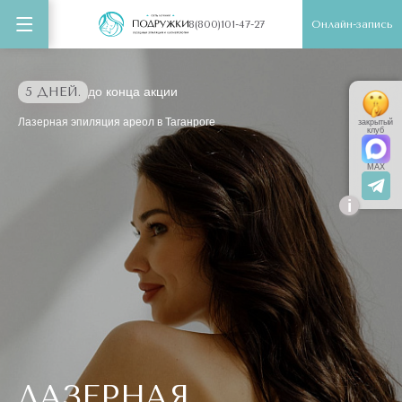
Онлайн-запись
8(800)101-47-27
5 ДНЕЙ.
до конца акции
Лазерная эпиляция ареол в Таганроге
закрытый
клуб
MAX
i
ЛАЗЕРНАЯ