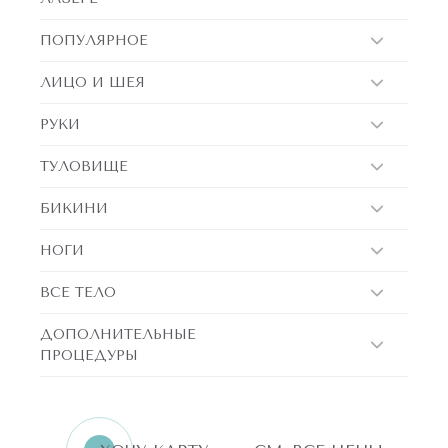
лазер не действует, потому что в них нет пигмента, который
ПОПУЛЯРНОЕ
может принять энергию, и такие волоски нужно удалять
другими способами.
ЛИЦО И ШЕЯ
РУКИ
ТУЛОВИЩЕ
БИКИНИ
НОГИ
ВСЕ ТЕЛО
ДОПОЛНИТЕЛЬНЫЕ
ПРОЦЕДУРЫ