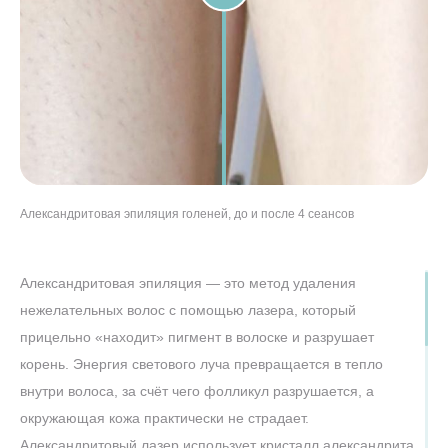
Александритовая эпиляция голеней, до и после 4 сеансов
Эпиляция подмышек александритовым лазером, до и после 5 сеансов
Александритовая эпиляция подмышек, до и после 6 сеансов
Александритовая эпиляция ног, до и после 7 сеансов
Александритовая эпиляция — это метод удаления
нежелательных волос с помощью лазера, который
прицельно «находит» пигмент в волоске и разрушает
корень. Энергия светового луча превращается в тепло
внутри волоса, за счёт чего фолликул разрушается, а
окружающая кожа практически не страдает.
Александритовый лазер использует кристалл александрита