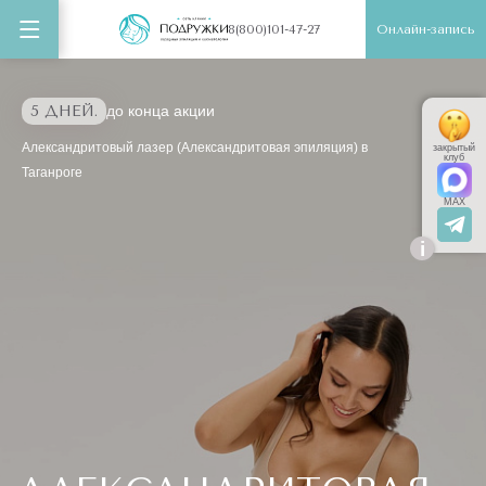
Онлайн-запись
8(800)101-47-27
5 ДНЕЙ.
до конца акции
Александритовый лазер (Александритовая эпиляция) в
закрытый
клуб
Таганроге
MAX
i