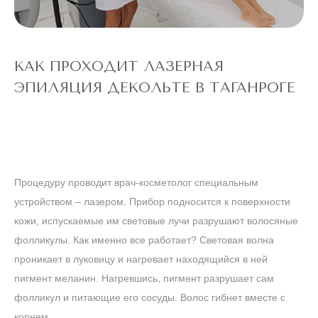
"ВСЕ ТЕЛО"
Александритовый
лазер (ноги
22 360 ₽
полностью,
4 990 ₽
глубокое бикини,
подмышки, малая
КАК ПРОХОДИТ ЛАЗЕРНАЯ
зона) действует
для новых
ЭПИЛЯЦИЯ ДЕКОЛЬТЕ В ТАГАНРОГЕ
клиентов
до
5 ДНЕЙ
конца акции
ЛАЗЕРЕ
АЛЕКСАНДРИТОВОМ
Процедуру проводит врач-косметолог специальным
ТЕЛО" НА
ЭПИЛЯЦИЯ "ВСЕ
АКЦИЯ! ЛАЗЕРНАЯ
устройством – лазером. Прибор подносится к поверхности
кожи, испускаемые им световые лучи разрушают волосяные
фолликулы. Как именно все работает? Световая волна
ТУЛОВИЩЕ
проникает в луковицу и нагревает находящийся в ней
пигмент меланин. Нагревшись, пигмент разрушает сам
фолликул и питающие его сосуды. Волос гибнет вместе с
корнем.