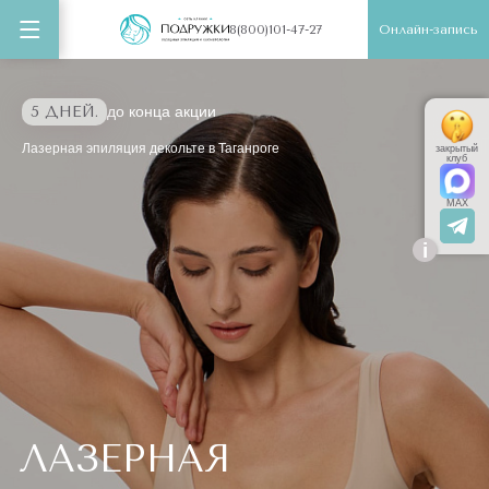
Онлайн-запись
8(800)101-47-27
5 ДНЕЙ.
до конца акции
Лазерная эпиляция декольте в Таганроге
закрытый
клуб
MAX
i
ЛАЗЕРНАЯ