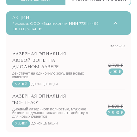
АКЦИИ!
Реклама. ООО «Бьютилогия» ИНН 7751144496
ERID:LjN8K4L1t
ПО АКЦИИ
ЛАЗЕРНАЯ ЭПИЛЯЦИЯ
ЛЮБОЙ ЗОНЫ НА
2 790 ₽
ДИОДНОМ ЛАЗЕРЕ
500 ₽
действует на одиночную зону, для новых
клиентов
до конца акции
5 ДНЕЙ
ЛАЗЕРНАЯ ЭПИЛЯЦИЯ
"ВСЕ ТЕЛО"
11 990 ₽
Диодный лазер (ноги полностью, глубокое
2 990 ₽
бикини, подмышки, малая зона) - действует
для новых клиентов
до конца акции
5 ДНЕЙ