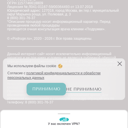
ОГРН 1157746618809
Лицензия № Л041-01167-59/00364493 от 13.07.2018
Юридический адрес: 127018, город Москва, вн.тер.г. муниципальный
округ Марьина роща, ул. Полковая, д. 3
8 (800) 301-76-37
*Описание процедур носит информационный характер. Перед
проведением любой процедуры
проводится очная консультация врача клиники «Подружки».
© «Podruge.ru», 2020 - 2026 г. Все права защищены.
Данный интернет-сайт носит исключительно информационный
характер и ни при каких условиях не является публичной офертой,
определяемой положениями Статьи 437 (2) Гражданского кодекса
Российской Федерации. Для получения подробной информации об
Мы используем файлы cookie
услугах, ценах и спецпредложениях, пожалуйста, обратитесь в
клинику "Подружки".
Согласие с
политикой конфиденциальности и обработки
персональных данных
Уважаемые клиенты! В настоящее время на сайте ведутся
технические работы по приведению наименований услуг в
соответствие с требованиями Федерального закона № 168-ФЗ.
ПРИНИМАЮ
НЕ ПРИНИМАЮ
Приносим извинения за возможное наличие иноязычных
обозначений — они будут заменены в ближайшее время. Для
уточнения наименования и стоимости процедур обращайтесь по
телефону: 8 (800) 301-76-37
У вас включен VPN?
ЗАБЕРИТЕ СКИДКУ