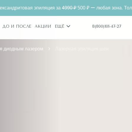
ия за
4990 ₽
500 ₽ ー любая зона. Только для новых клиенто
8(800)101-47-27
ДО И ПОСЛЕ
АКЦИИ
ЕЩЁ
я диодным лазером
Лазерная эпиляция шеи