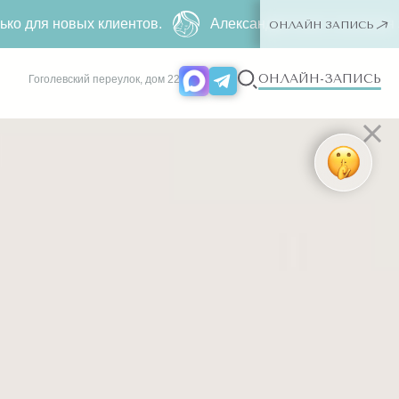
в.
Александритовая эпиляция за
4990 ₽
500 ₽ ー люба
ОНЛАЙН ЗАПИСЬ
ОНЛАЙН-ЗАПИСЬ
Гоголевский переулок, дом 22