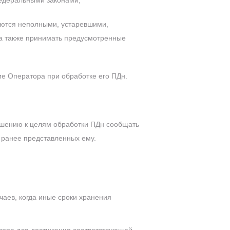
едеральными законами;
ляются неполными, устаревшими,
а также принимать предусмотренные
е Оператора при обработке его ПДн.
ношению к целям обработки ПДн сообщать
 ранее представленных ему.
И
чаев, когда иные сроки хранения