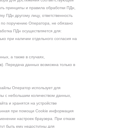
овора для достижения соответствующей
ть принципы и правила обработки ПДн,
ку ПДн другому лицу, ответственность
 по поручению Оператора, не обязано
аботка ПДн осуществляется для:
ько при наличии отдельного согласия на
ых, а также в случаях,
). Передача данных возможна только в
-файлы Оператор использует для
лы с небольшим количеством данных,
йта и хранятся на устройстве
ранная при помощи Сookie информация
зменении настроек браузера. При отказе
гут быть ему недоступны для