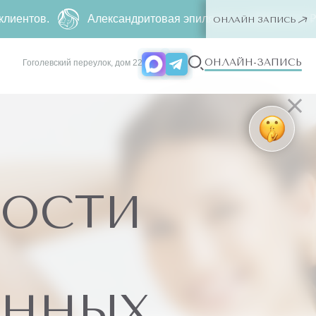
Александритовая эпиляция за
4990 ₽
500 ₽ ー любая зо
ОНЛАЙН ЗАПИСЬ
ОНЛАЙН-ЗАПИСЬ
Гоголевский переулок, дом 22
ОСТИ
АННЫХ