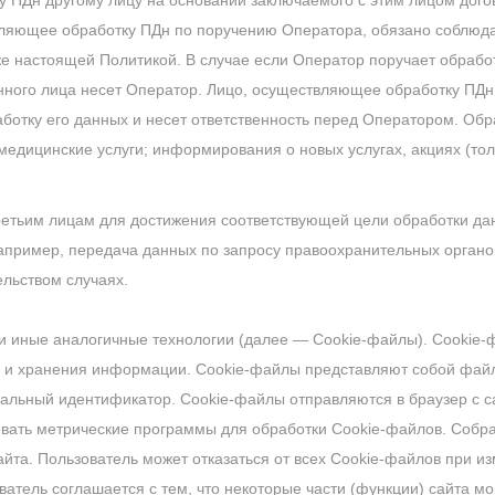
ку ПДн другому лицу на основании заключаемого с этим лицом дог
вляющее обработку ПДн по поручению Оператора, обязано соблюда
е настоящей Политикой. В случае если Оператор поручает обработ
нного лица несет Оператор. Лицо, осуществляющее обработку ПДн
аботку его данных и несет ответственность перед Оператором.
Обр
медицинские услуги; информирования о новых услугах, акциях (тол
ретьим лицам для достижения соответствующей цели обработки данн
апример, передача данных по запросу правоохранительных органов
льством случаях.
 и иные аналогичные технологии (далее — Cookie-файлы). Cookie
й и хранения информации. Сookie-файлы представляют собой фай
альный идентификатор. Cookie-файлы отправляются в браузер с са
овать метрические программы для обработки Cookie-файлов. Соб
айта. Пользователь может отказаться от всех Cookie-файлов при и
атель соглашается с тем, что некоторые части (функции) сайта мо