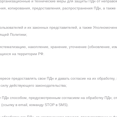
рганизационные и технические меры для защиты ПДн от неправоме
ния, копирования, предоставления, распространения ПДн, а также
льзователей и их законных представителей, а также Уполномоченн
оящей Политики;
систематизацию, накопление, хранение, уточнение (обновление, из
ящихся на территории РФ.
тересе предоставлять свои ПДн и давать согласие на их обработку,
 силу действующего законодательства;
ку ПДн способом, предусмотренным согласием на обработку ПДн;
о
(ссылку в email, команду STOP в SMS).