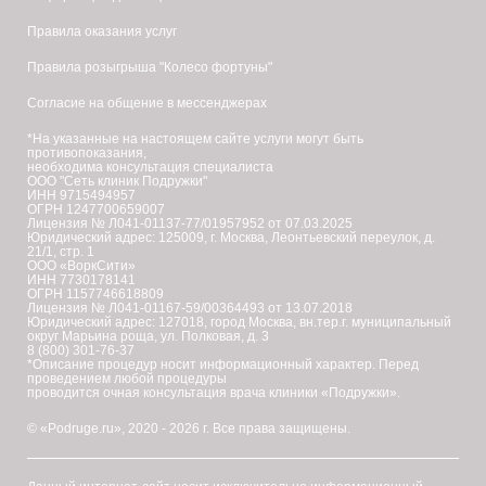
Правила оказания услуг
Правила розыгрыша "Колесо фортуны"
Согласие на общение в мессенджерах
*На указанные на настоящем сайте услуги могут быть
противопоказания,
необходима консультация специалиста
ООО "Сеть клиник Подружки"
ИНН 9715494957
ОГРН 1247700659007
Лицензия № Л041-01137-77/01957952 от 07.03.2025
Юридический адрес: 125009, г. Москва, Леонтьевский переулок, д.
21/1, стр. 1
ООО «ВоркСити»
ИНН 7730178141
ОГРН 1157746618809
Лицензия № Л041-01167-59/00364493 от 13.07.2018
Юридический адрес: 127018, город Москва, вн.тер.г. муниципальный
округ Марьина роща, ул. Полковая, д. 3
8 (800) 301-76-37
*Описание процедур носит информационный характер. Перед
проведением любой процедуры
проводится очная консультация врача клиники «Подружки».
© «Podruge.ru», 2020 - 2026 г. Все права защищены.