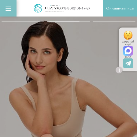
Онлайн-запись
8(800)101-47-27
закрытый
клуб
MAX
i