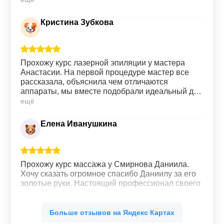
Кристина Зубкова
Прохожу курс лазерной эпиляции у мастера
Анастасии. На первой процедуре мастер все
рассказала, объяснила чем отличаются
аппараты, мы вместе подобрали идеальный для
меня вариант. Сами процедуры проходят без
ещё
особых болезненных ощущений, все четко,
быстро. Девушки на ресепшене всегда
Елена Иванушкина
приветливы. Всем советую данную клинику.
Прохожу курс массажа у Смирнова Даниила.
Хочу сказать огромное спасибо Даниилу за его
золотые руки. Настоящий профессионал своего
дела. Уже со второго сеанса массажа
почувствовала легкость во всем теле. Ушли
ещё
зажимы в мышцах. Буду продолжать.
Больше отзывов на Яндекс Картах
Обязательно рекомендую своим знакомым.