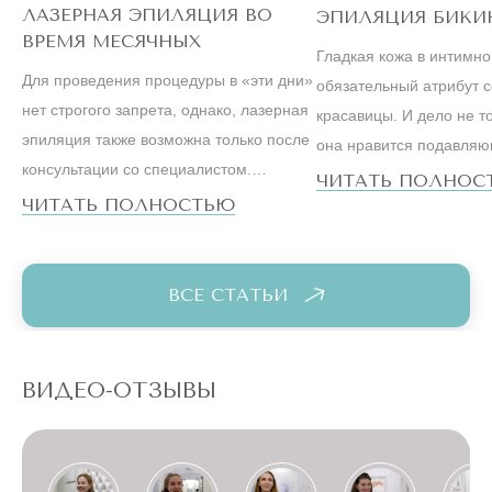
ЛАЗЕРНАЯ ЭПИЛЯЦИЯ ВО
ЭПИЛЯЦИЯ БИКИ
ВРЕМЯ МЕСЯЧНЫХ
Гладкая кожа в интимн
Для проведения процедуры в «эти дни»
обязательный атрибут 
нет строгого запрета, однако, лазерная
красавицы. И дело не то
эпиляция также возможна только после
она нравится подавля
консультации со специалистом.
большинству мужчин. С
ЧИТАТЬ ПОЛНОС
Ведущие косметологи настаивают на
ЧИТАТЬ ПОЛНОСТЬЮ
образ жизни успешной
том, что метод, особенно на
существенно отличается 
чувствительных зонах бикини или,
вели наши мамы и бабу
например, подмышек, лучше оставить
ВСЕ СТАТЬИ
на первые дни после менструации.
ВИДЕО-ОТЗЫВЫ