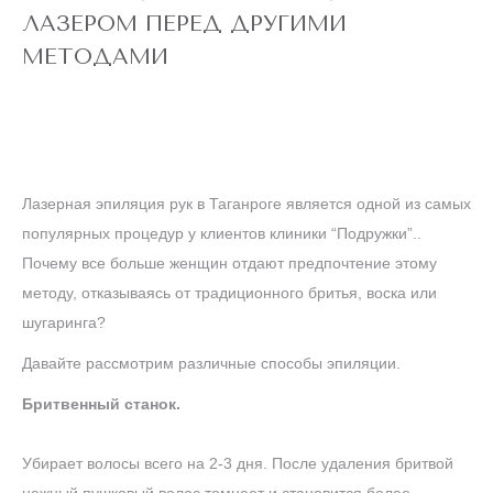
для новых
ЛАЗЕРОМ ПЕРЕД ДРУГИМИ
клиентов
до
5 ДНЕЙ
МЕТОДАМИ
конца акции
ЛАЗЕРЕ
АЛЕКСАНДРИТОВОМ
ТЕЛО" НА
ЭПИЛЯЦИЯ "ВСЕ
АКЦИЯ! ЛАЗЕРНАЯ
Лазерная эпиляция рук в Таганроге является одной из самых
популярных процедур у клиентов клиники “Подружки”..
Почему все больше женщин отдают предпочтение этому
РУКИ
методу, отказываясь от традиционного бритья, воска или
шугаринга?
Давайте рассмотрим различные способы эпиляции.
Бритвенный станок.
Убирает волосы всего на 2-3 дня. После удаления бритвой
нежный пушковый волос темнеет и становится более