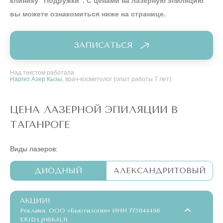
клинику “Подружки”. С ценами на лазерную эпиляцию
вы можете ознакомиться ниже на странице.
ЗАПИСАТЬСЯ
Над текстом работала
Наргиз Азер Кызы
, врач-косметолог (опыт работы 7 лет).
ЦЕНА ЛАЗЕРНОЙ ЭПИЛЯЦИИ В
ТАГАНРОГЕ
Виды лазеров:
ДИОДНЫЙ
АЛЕКСАНДРИТОВЫЙ
АКЦИИ!
Реклама. ООО «Бьютилогия» ИНН 7751144496
ERID:LjN8K4L1t