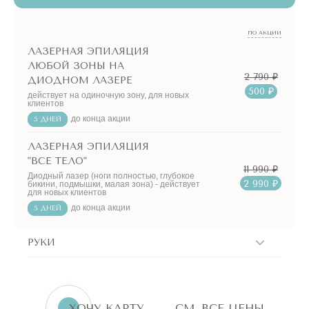
ПО АКЦИИ
ЛАЗЕРНАЯ ЭПИЛЯЦИЯ
ЛЮБОЙ ЗОНЫ НА
2 790 ₽
ДИОДНОМ ЛАЗЕРЕ
500 ₽
действует на одиночную зону, для новых
клиентов
до конца акции
5 ДНЕЙ
ЛАЗЕРНАЯ ЭПИЛЯЦИЯ
"ВСЕ ТЕЛО"
11 990 ₽
Диодный лазер (ноги полностью, глубокое
2 990 ₽
бикини, подмышки, малая зона) - действует
для новых клиентов
до конца акции
5 ДНЕЙ
РУКИ
ERID:LjN8K4L1t
7751144496
ИНН
ХОЧУ КАРТУ
СМ. ВСЕ ЦЕНЫ
«Бьютилогия»
Реклама. ООО
АКЦИИ!