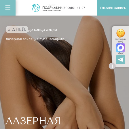
Онлайн-запись
8(800)101-47-27
5 ДНЕЙ.
до конца акции
Лазерная эпиляция рук в Таганроге
закрытый
клуб
MAX
i
ЛАЗЕРНАЯ