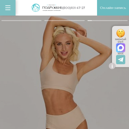
Онлайн-запись
8(800)101-47-27
закрытый
клуб
MAX
i