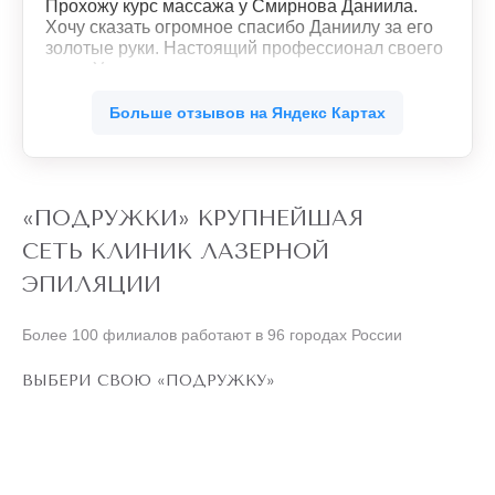
Прохожу курс массажа у Смирнова Даниила.
Хочу сказать огромное спасибо Даниилу за его
золотые руки. Настоящий профессионал своего
дела. Уже со второго сеанса массажа
почувствовала легкость во всем теле. Ушли
ещё
зажимы в мышцах. Буду продолжать.
Больше отзывов на Яндекс Картах
Обязательно рекомендую своим знакомым.
«ПОДРУЖКИ» КРУПНЕЙШАЯ
СЕТЬ КЛИНИК ЛАЗЕРНОЙ
ЭПИЛЯЦИИ
Более 100 филиалов работают в 96 городах России
ВЫБЕРИ СВОЮ «ПОДРУЖКУ»