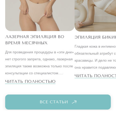
ЛАЗЕРНАЯ ЭПИЛЯЦИЯ ВО
ЭПИЛЯЦИЯ БИКИ
ВРЕМЯ МЕСЯЧНЫХ
Гладкая кожа в интимн
Для проведения процедуры в «эти дни»
обязательный атрибут 
нет строгого запрета, однако, лазерная
красавицы. И дело не то
эпиляция также возможна только после
она нравится подавля
консультации со специалистом.
большинству мужчин. С
ЧИТАТЬ ПОЛНОС
Ведущие косметологи настаивают на
ЧИТАТЬ ПОЛНОСТЬЮ
образ жизни успешной
том, что метод, особенно на
существенно отличается 
чувствительных зонах бикини или,
вели наши мамы и бабу
например, подмышек, лучше оставить
ВСЕ СТАТЬИ
на первые дни после менструации.