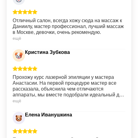
Отличный салон, всегда хожу сюда на массаж к
Даниилу, мастер профессионал, лучший массаж
в Москве, девочки, очень рекомендую.
ещё
Кристина Зубкова
Прохожу курс лазерной эпиляции у мастера
Анастасии. На первой процедуре мастер все
рассказала, объяснила чем отличаются
аппараты, мы вместе подобрали идеальный для
меня вариант. Сами процедуры проходят без
ещё
особых болезненных ощущений, все четко,
быстро. Девушки на ресепшене всегда
Елена Иванушкина
приветливы. Всем советую данную клинику.